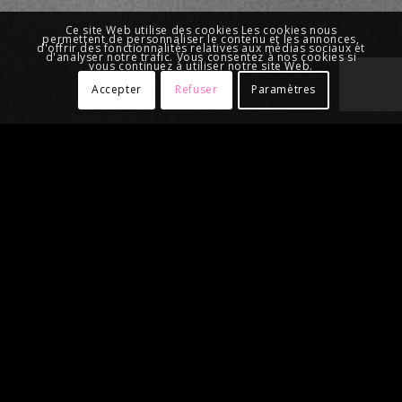
Ce site Web utilise des cookies Les cookies nous
permettent de personnaliser le contenu et les annonces,
d'offrir des fonctionnalités relatives aux médias sociaux et
d'analyser notre trafic. Vous consentez à nos cookies si
vous continuez à utiliser notre site Web.
Accepter
Refuser
Paramètres
ATC AULAGNER
ZA de Montusclat, 551 rue de Seteyre
43120 La Chapelle-d’Aurec
+33 (0)4 71 56 57 15
contact [at] atc-chaudronnerie.com
Rejoignez-nous